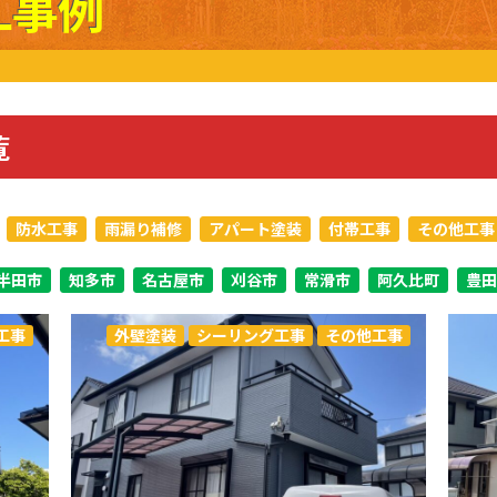
工事例
覧
防水工事
雨漏り補修
アパート塗装
付帯工事
その他工事
半田市
知多市
名古屋市
刈谷市
常滑市
阿久比町
豊田
工事
外壁塗装
シーリング工事
その他工事