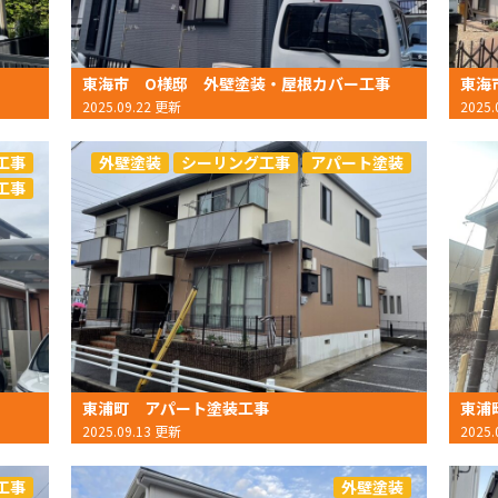
東海市 O様邸 外壁塗装・屋根カバー工事
東海
2025.09.22 更新
2025
工事
外壁塗装
シーリング工事
アパート塗装
工事
東浦町 アパート塗装工事
東浦
2025.09.13 更新
2025
工事
外壁塗装