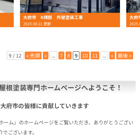
大府市 K様邸 外壁塗装工事
大府
2025.08.21 更新
2025
9 / 12
« 先頭
«
...
7
8
9
10
11
...
»
最後 »
屋根塗装専門ホームページへようこそ！
、大府市の皆様に貢献していきます
ホーム」のホームページをご覧いただき、ありがとうござい
介でございます。