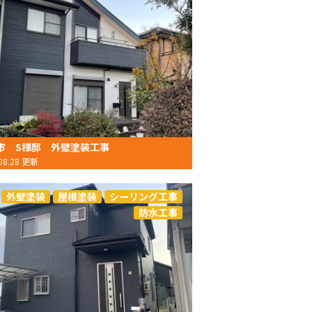
市 S様邸 外壁塗装工事
.08.28 更新
外壁塗装
屋根塗装
シーリング工事
防水工事