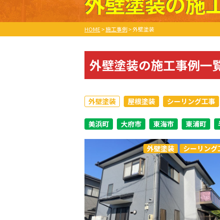
外壁塗装の施
HOME
>
施工事例
>
外壁塗装
外壁塗装の施工事例一
外壁塗装
屋根塗装
シーリング工事
美浜町
大府市
東海市
東浦町
外壁塗装
シーリング