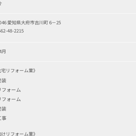
介
0046 愛知県大府市吉川町 6－25
62-48-2215
4月
住宅リフォーム業》
塗装
リフォーム
リフォーム
塗装
工事
向けリフォーム業》