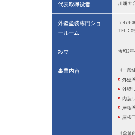
代表取締役者
川畑 伸
外壁塗装専門ショ
〒474-
TEL：05
ールーム
設立
令和3年
事業内容
《一般
外壁
外壁
内装
屋根
屋根
《企業