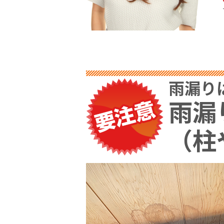
雨漏り
雨漏
（柱