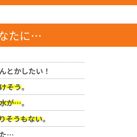
なたに…
んとかしたい！
けそう
。
水が…
。
りそうもない
。
た…