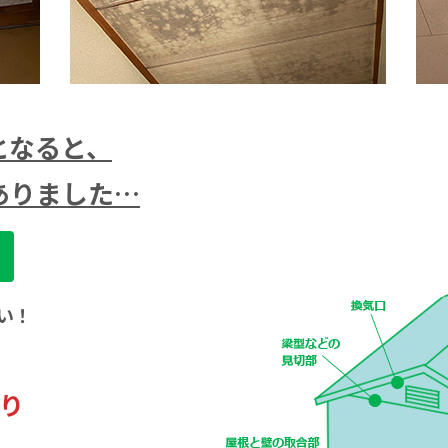
となると、
ありました…
！
い！
り