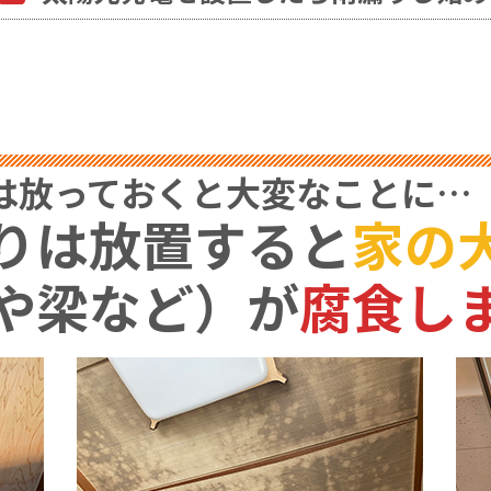
は放っておくと大変なことに…
りは放置すると
家の
や梁など）が
腐食し