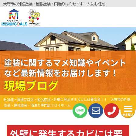
大府市の外壁塗装・屋根塗装・雨漏りはミセイホームにお任せ
塗装に関するマメ知識やイベント
など最新情報をお届けします！
現場ブログ
HOME
>
現場ブログ
>
劣化症状
>
外壁に発生するカビには要注意！！ 大府市の外壁
塗装・屋根塗装・雨漏り専門店ミセイホーム
MENU
外壁に発生するカビには要