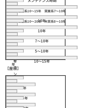
類
メンテナンス時期
用
サ
40
年
イ
金属系10～15年 窯業系7～10年
年
モ
数
デ
30
ル
10年
樹脂系10～20年 木質系8～10年
ィ
年
ALC
タ
60
ン
10年
ル・
年
タ
グ
30
セ
イ
7～10年
～
木
メ
ル
22
40
造
5～10年
ン
年
鉄
年
47
ト
骨
10～15年
年
コ
【屋根】
ン
ク
ス
15
リ
ト
7～8年
～
ト
ー
レ
10
25
タ
10~15年
ト
ー
～
ア
年
ン
20
ト
20
ス