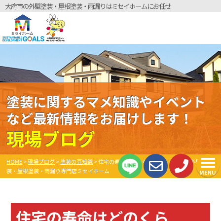
大府市の外壁塗装・屋根塗装・雨漏りはミセイホームにお任せ
塗装に関するマメ知識やイベント
など最新情報をお届けします！
現場ブログ
HOME
>
現場ブログ
>
塗装の豆知識
>
住宅の寿命はどのくらい？ 大府市の外壁塗
装・屋根塗装・雨漏り専門店ミセイホーム
MENU
住宅の寿命はどのくら