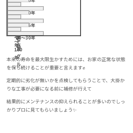
20～30年
～
ガ
年
フ
20
30
ル
20～30年
ァ
～
セ
年
バ
30
ル
30
メ
10～15年
リ
～
日
ト
年
ン
50
ウ
40
本
20～30年
シ
ト
～
ム
年
瓦
ン
瓦
100
グ
年
本来の寿命を最大限生かすためには、お家の正常な状態
ル
を保ち続けることが重要と言えます✊
定期的に劣化が無いかを点検してもらうことで、大掛か
りな工事が必要になる前に補修が行えて
結果的にメンテナンスの抑えられることが多いのでしっ
かりプロに見てもらいましょう✨