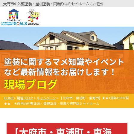
大府市の外壁塗装・屋根塗装・雨漏りはミセイホームにお任せ
塗装に関するマメ知識やイベント
など最新情報をお届けします！
現場ブログ
HOME
>
現場ブログ
>
キャンペーン
>
【大府市・東浦町・東海市】★★1周年OPEN祭
★★ 大府市の外壁塗装・屋根塗装・雨漏り専門店ミセイホーム
【大府市・東浦町・東海