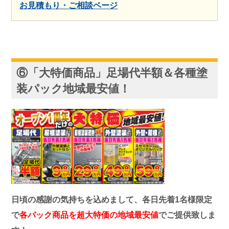
お見積もり・ご相談ページ
⑥「大特価商品」足場代半額＆各種塗
装パック地域最安値！
日頃の感謝の気持ちを込めまして、各日先着1名様限定
で
各パック商品を
超大特価の地域最安値
でご提供致しま