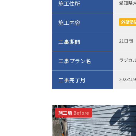
施工住所
愛知県
施工内容
外壁塗
工事期間
21日間
工事プラン名
ラジカ
工事完了月
2023年
施工前
Before