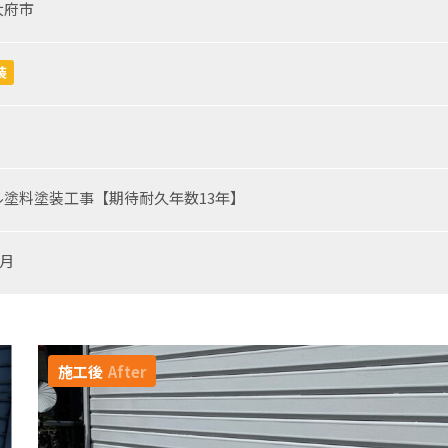
大府市
装
ル塗料塗装工事【期待耐久年数13年】
9月
施工後
After