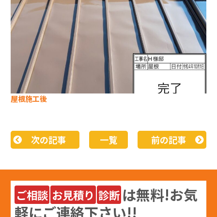
屋根施工後
次の記事
一覧
前の記事
は
無料
!お気
ご相談
お見積り
診断
軽にご連絡下さい!!