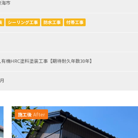
東海市
装
シーリング工事
防水工事
付帯工事
有機HRC塗料塗装工事【期待耐久年数30年】
7月
施工後
After