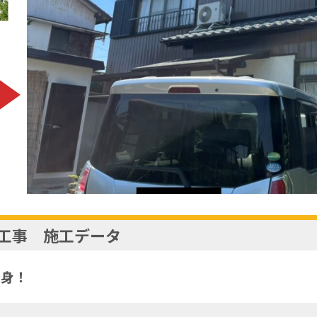
工事 施工データ
変身！