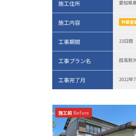
施工住所
愛知県
施工内容
外壁塗
工事期間
23日間
工事プラン名
超高耐久
工事完了月
2022年
施工前
Before