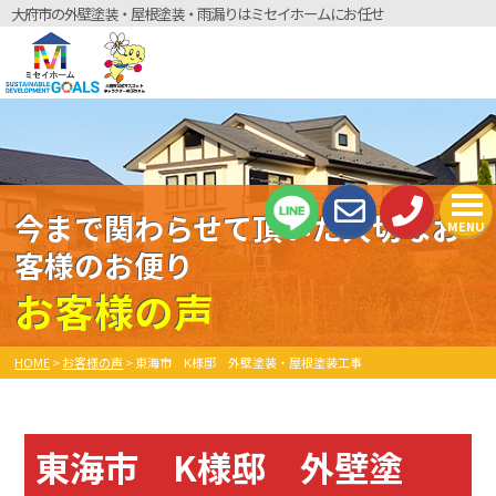
大府市の外壁塗装・屋根塗装・雨漏りはミセイホームにお任せ
今まで関わらせて頂いた大切なお
MENU
客様のお便り
お客様の声
HOME
>
お客様の声
>
東海市 K様邸 外壁塗装・屋根塗装工事
東海市 K様邸 外壁塗