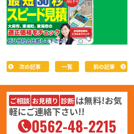
次の記事
一覧
前の記事
は
無料
!お気
ご相談
お見積り
診断
軽にご連絡下さい!!
0562-48-2215