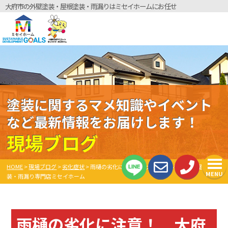
大府市の外壁塗装・屋根塗装・雨漏りはミセイホームにお任せ
塗装に関するマメ知識やイベント
など最新情報をお届けします！
現場ブログ
HOME
>
現場ブログ
>
劣化症状
>
雨樋の劣化に注意！ 大府市の外壁塗装・屋根塗
MENU
装・雨漏り専門店ミセイホーム
雨樋の劣化に注意！ 大府