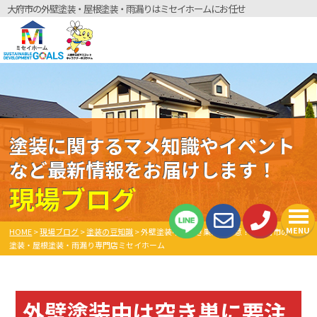
大府市の外壁塗装・屋根塗装・雨漏りはミセイホームにお任せ
塗装に関するマメ知識やイベント
など最新情報をお届けします！
現場ブログ
MENU
HOME
>
現場ブログ
>
塗装の豆知識
>
外壁塗装中は空き巣に要注意！ 大府市の外壁
塗装・屋根塗装・雨漏り専門店ミセイホーム
外壁塗装中は空き巣に要注