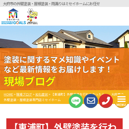
大府市の外壁塗装・屋根塗装・雨漏りはミセイホームにお任せ
塗装に関するマメ知識やイベント
など最新情報をお届けします！
現場ブログ
HOME
>
現場ブログ
>
劣化症状
>
【東浦町】外壁塗装を行わなかったら… 大府市の
外壁塗装・屋根塗装専門店ミセイホーム
MENU
【東浦町】外壁塗装を行わ