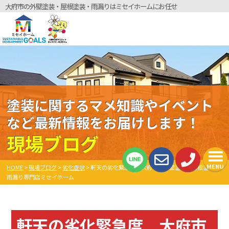
大府市の外壁塗装・屋根塗装・雨漏りはミセイホームにお任せ
塗装に関するマメ知識やイベント
など最新情報をお届けします！
現場ブログ
MENU
HOME
>
現場ブログ
>
劣化症状
>
軒天の劣化緊急度 大府市の外壁塗装・屋根塗装・
雨漏り専門店ミセイホーム
軒天の劣化緊急度 大府市