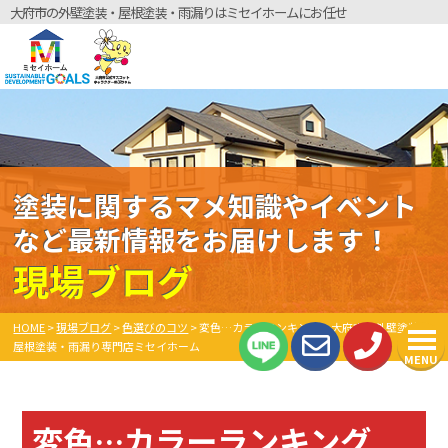
大府市の外壁塗装・屋根塗装・雨漏りはミセイホームにお任せ
塗装に関するマメ知識やイベント
など最新情報をお届けします！
現場ブログ
HOME
>
現場ブログ
>
色選びのコツ
>
変色…カラーランキング 大府市の外壁塗装・
屋根塗装・雨漏り専門店ミセイホーム
MENU
変色…カラーランキング